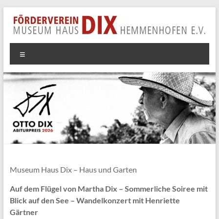
Zum
Inhalt
springen
Förderverein
Menü
Museum
Haus
Dix
Hemmenhofen
e.V.
Unterstützen
Museum Haus Dix – Haus und Garten
Sie
unsere
Auf dem Flügel von Martha Dix – Sommerliche Soiree mit
Arbeit
Blick auf den See – Wandelkonzert mit Henriette
durch
Gärtner
Ihre