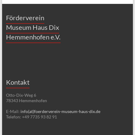
Mitgliedschaft
Förderverein
Museum Haus Dix
Hemmenhofen e.V.
Kontakt
Otto-Dix-Weg 6
78343 Hemmenhofen
E-Mail:
info(at)foerderverein-museum-haus-dix.de
Telefon: +49 7735 93 82 91