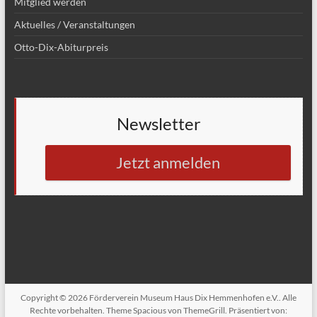
Mitglied werden
Aktuelles / Veranstaltungen
Otto-Dix-Abiturpreis
Newsletter
Jetzt anmelden
Copyright © 2026
Förderverein Museum Haus Dix Hemmenhofen e.V.
. Alle
Rechte vorbehalten. Theme
Spacious
von ThemeGrill. Präsentiert von: