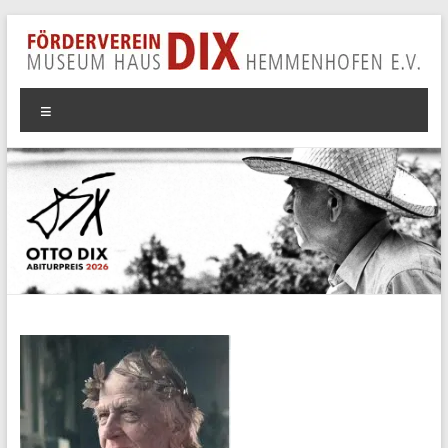
Zum
Inhalt
springen
Förderverein
Menü
Museum
Haus
Dix
Hemmenhofen
e.V.
Unterstützen
Sie
unsere
Arbeit
durch
Ihre